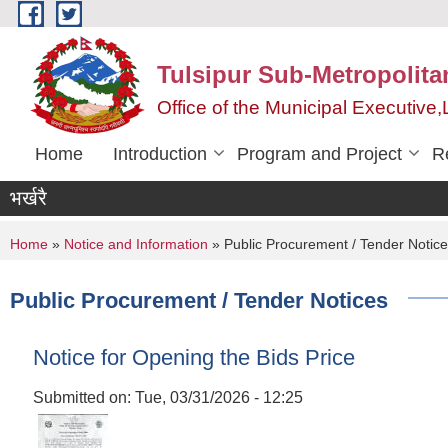
Skip to main content
Tulsipur Sub-Metropolita
Office of the Municipal Executive
Home
Introduction
Program and Project
R
भर्खरै
You are here
Home
»
Notice and Information
» Public Procurement / Tender Notic
Public Procurement / Tender Notices
Notice for Opening the Bids Price
Submitted on:
Tue, 03/31/2026 - 12:25