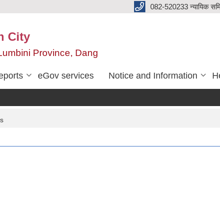
082-520233 न्यायिक सम
n City
,Lumbini Province, Dang
eports
eGov services
Notice and Information
He
es