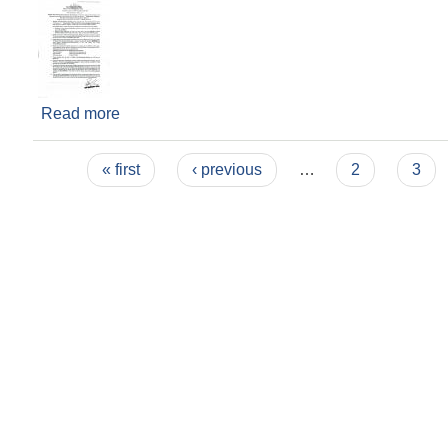
Read more
about Invitation for Bids
Pages
« first
‹ previous
…
2
3