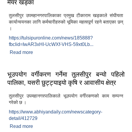
मेयर खड्का
तुलसीपुर उपमहानगरपालिकाका प्रमुख टीकाराम खड्काले संघीयता
कार्यान्वयनका लागि कर्मचारीहरुको भूमिका महत्वपूर्ण रहने बताएका छन्
।
https://tulsipuronline.com/news/185888?
fbclid=IwAR3xHI-UcWXf-VHS-59xt0Lb...
Read more
about संघीयता कार्यान्वयनमा कर्मचारीको भूमिका महत्वपूर्ण :
मेयर खड्का
भूउपयोग वर्गीकरण गर्नेमा तुलसीपुर बन्यो पहिलो
पालिका, यसरी छुट्ट्याइयो कृषि र आवासीय क्षेत्र
तुलसीपुर उपमहानगरपालिकाले भूउपयोग वर्गीरकणको काम सम्पन्न
गरेको छ ।
https://www.abhiyandaily.com/newscategory-
detail/412729
Read more
about भूउपयोग वर्गीकरण गर्नेमा तुलसीपुर बन्यो पहिलो