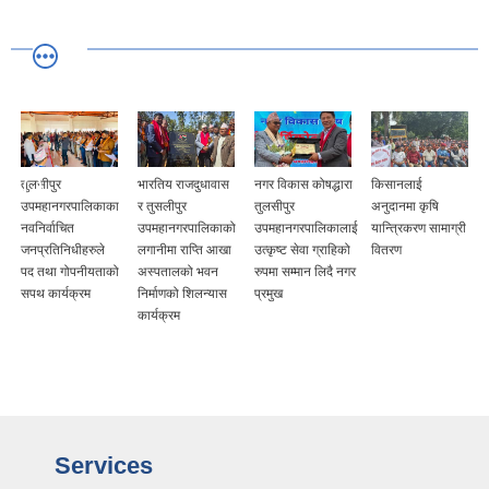
ीपुर
भारतिय राजदुधावास
नगर विकास कोषद्धारा
किसानलाई
निर्वाचित
हानगरपालिकाका
र तुसलीपुर
तुलसीपुर
अनुदानमा कृषि
जनप्रति
र्वाचित
उपमहानगरपालिकाको
उपमहानगरपालिकालाई
यान्त्रिकरण सामाग्री
रतिनिधीहरुले
लगानीमा राप्ति आखा
उत्कृष्ट सेवा ग्राहिको
वितरण
तथा गोपनीयताको
अस्पतालको भवन
रुपमा सम्मान लिदै नगर
कार्यक्रम
निर्माणको शिलन्यास
प्रमुख
कार्यक्रम
Services