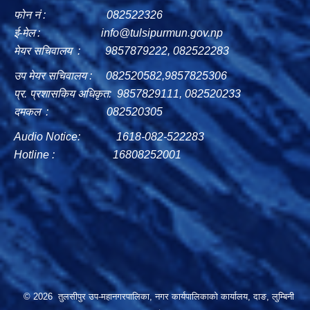
फोन नं : 082522326
ई-मेल :
info@tulsipurmun.gov.np
मेयर सचिवालय : 9857879222, 082522283
उप मेयर सचिवालय : 082520582,9857825306
प्र. प्रशासकिय अधिकृत: 9857829111, 082520233
दमकल : 082520305
Audio Notice: 1618-082-522283
Hotline : 16808252001
© 2026 तुलसीपुर उप-महानगरपालिका, नगर कार्यपालिकाको कार्यालय, दाङ, लुम्बिनी