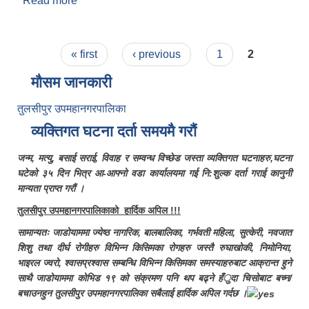
Read more
about तुलसीपुरमा पहिलो पटक साइकल लेन निर्माण
Pages
« first
‹ previous
1
2
मौसम जानकारी
तुलसीपुर उपमहानगरपालिका
व्यक्तिगत घटना दर्ता समयमै गरौं
जन्म, मत्यु, बसाई सराई, विवाह र सम्वन्ध विच्छेड जस्ता व्यक्तिगत घटनाहरु,घटना
घटेको ३५ दिन भित्र आ-आफ्नो वडा कार्यालयमा गई नि:शुल्क दर्ता गराई कानुनी
मान्यता प्राप्त गरौं ।
तुलसीपुर उपमहानगरपालिकाको हार्दिक अपिल !!!
सामान्यतः जाडोयाममा ज्येष्ठ नागरिक, बालबालिका, गर्भवती महिला, सुत्केरी, नवजात
शिशु तथा दीर्घ रोगीहरु विभिन्न किसिमका रोगहरु जस्तै रुघाखोकी, निमोनिया,
भाइरल ज्वरो, श्वासप्रश्वास सम्बन्धि विभिन्न किसिमका समस्याहरुबाट आक्रान्त हुने
साथै जाडोयाममा कोभिड १९ को संक्रमण पनि थप बढ्ने हँुदा चिसोबाट बच्न/
बचाउनहुन तुलसीपुर उपमहानगरपालिका सबैलाई हार्दिक अपिल गर्दछ ।