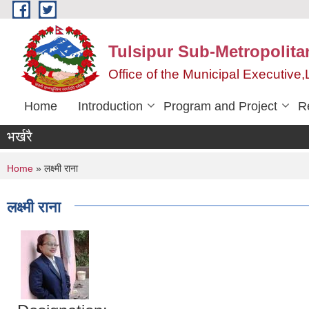
Skip to main content
Tulsipur Sub-Metropolita
Office of the Municipal Executive
Home
Introduction
Program and Project
R
भर्खरै
You are here
Home
» लक्ष्मी राना
लक्ष्मी राना