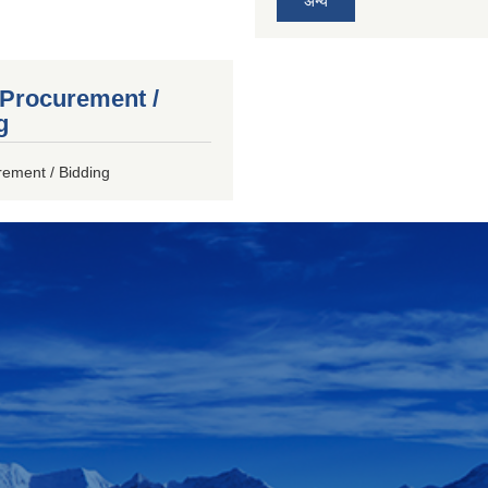
अन्य
 Procurement /
g
rement / Bidding