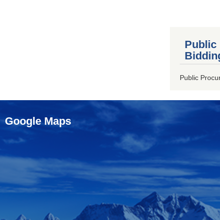
Public
Biddin
Public Procu
Google Maps