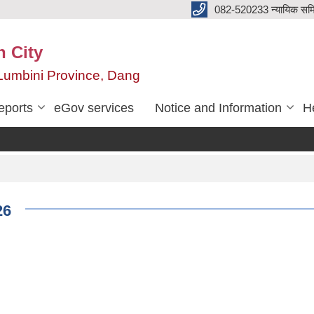
082-520233 न्यायिक सम
n City
,Lumbini Province, Dang
eports
eGov services
Notice and Information
He
26