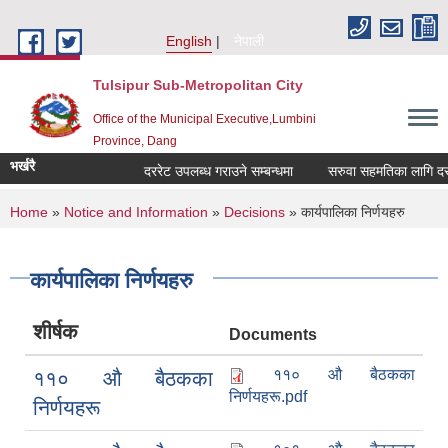
Skip to main content
English
नेपाली
Tulsipur Sub-Metropolitan City
Office of the Municipal Executive,Lumbini
Province, Dang
भर्खरै
दररेट उपलब्ध गराउने सम्बन्धमा
सरुवा सहमतिका लागि दरखास
You are here
Home
»
Notice and Information
»
Decisions
» कार्यपालिका निर्णयहरु
कार्यपालिका निर्णयहरु
शीर्षक
Documents
११० औ बैठकका
११० औ बैठकका
निर्णयहरू.pdf
निर्णयहरू