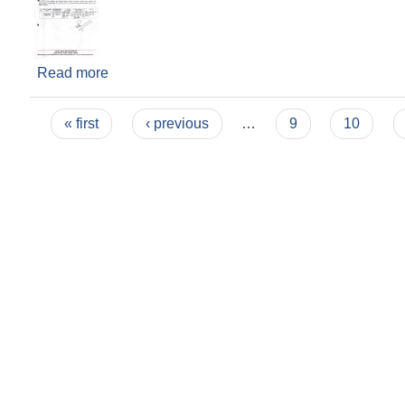
Read more
about विद्युतीय बोलपत्र स्वीकृत गर्ने आशयको सूचना...
Pages
« first
‹ previous
…
9
10