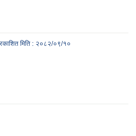
क प्रकाशित मिति : २०८२/०९/१०
२०८२/०९/१०