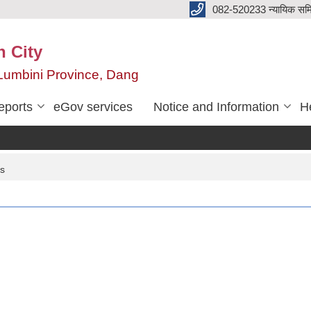
082-520233 न्यायिक सम
n City
,Lumbini Province, Dang
eports
eGov services
Notice and Information
He
es