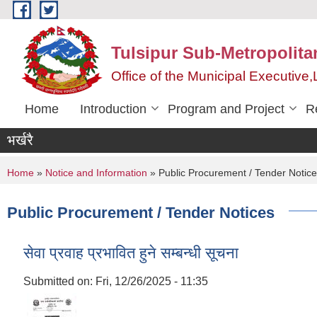
Skip to main content
Tulsipur Sub-Metropolita
Office of the Municipal Executive
Home
Introduction
Program and Project
R
भर्खरै
You are here
Home
»
Notice and Information
» Public Procurement / Tender Notic
Public Procurement / Tender Notices
सेवा प्रवाह प्रभावित हुने सम्बन्धी सूचना
Submitted on:
Fri, 12/26/2025 - 11:35