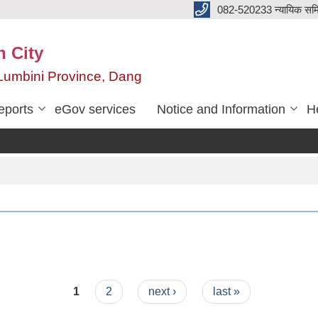
082-520233 न्यायिक सम
n City
,Lumbini Province, Dang
eports
eGov services
Notice and Information
He
1
2
next ›
last »