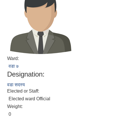
Ward:
वडा ७
Designation:
वडा सदस्य
Elected or Staff:
Elected ward Official
Weight:
0