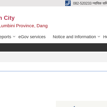
082-520233 न्यायिक सम
n City
,Lumbini Province, Dang
eports
eGov services
Notice and Information
He