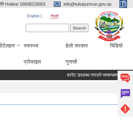
िति Hotline 16608218001
info@tulsipurmun.gov.np
English
नेपाली
Search form
Search
पोर्टलहरु
स्वास्थ्य
हेलो सरकार
भिडियो
प्रोफाइल
गुनासो
दररेट उपलब्ध गराउने सम्बन्धमा
सरुवा स