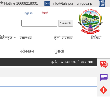
िति Hotline 16608218001
info@tulsipurmun.gov.np
English
नेपाली
Search form
Search
पोर्टलहरु
स्वास्थ्य
हेलो सरकार
भिडियो
प्रोफाइल
गुनासो
दररेट उपलब्ध गराउने सम्बन्धमा
सरुवा सहमत