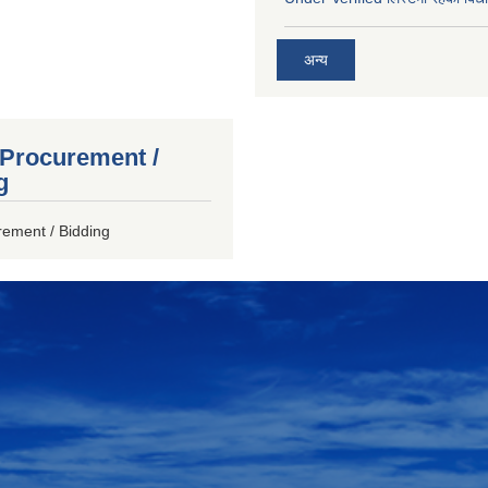
अन्य
 Procurement /
g
rement / Bidding