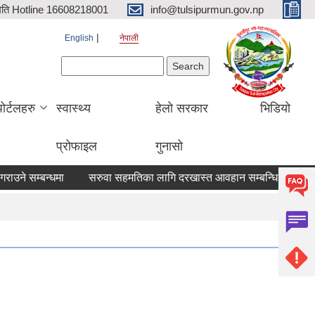
िति Hotline 16608218001
info@tulsipurmun.gov.np
English
नेपाली
Search form
Search
पोर्टलहरु
स्वास्थ्य
हेलो सरकार
भिडियो
प्रोफाइल
गुनासो
 सम्बन्धमा
सरुवा सहमतिका लागि दरखास्त आवहान सम्बन्धि सूचना
सर