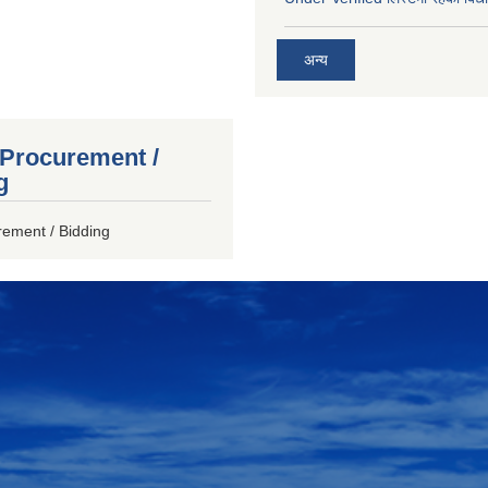
अन्य
 Procurement /
g
rement / Bidding