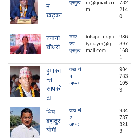
प्रमुख
ur@gmail.co
782
म
m
214
खड्का
0
नगर
tulsipur.depu
986
स्यानी
उप
tymayor@g
897
चाैधरी
प्रमुख
mail.com
168
1
वडा नं
984
हुमाका
१
783
न्त
अध्यक्ष
105
सापको
3
टा
वडा नं
984
भिम
२
787
बहादुर
अध्यक्ष
321
योगी
3