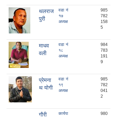
वडा नं
985
थलराज
१७
782
पुरी
अध्यक्ष
158
5
वडा नं
984
माधव
१८
783
वली
अध्यक्ष
191
9
वडा नं
985
प्रेमना
१९
782
थ योगी
अध्यक्ष
041
2
कार्यपा
980
गौरी