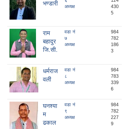
६
124
भण्डारी
अध्यक्ष
430
5
वडा नं
984
राम
७
782
बहादुर
अध्यक्ष
186
जि‍.सी.
3
वडा नं
984
धर्मराज
८
783
वली
अध्यक्ष
339
6
वडा नं
984
घनश्या
९
782
म
अध्यक्ष
227
ढकाल
9