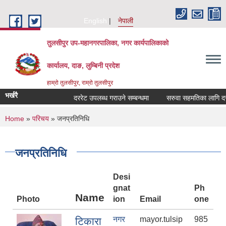
Skip to main content
English
नेपाली
तुलसीपुर उप-महानगरपालिका, नगर कार्यपालिकाको
कार्यालय, दाङ, लुम्बिनी प्रदेश
हाम्रो तुलसीपुर, राम्रो तुलसीपुर
भर्खरै
दररेट उपलब्ध गराउने सम्बन्धमा
सरुवा सहमतिका लागि दरखास्त
You are here
Home
»
परिचय
» जनप्रतिनिधि
जनप्रतिनिधि
Desi
gnat
Ph
Name
Photo
ion
Email
one
नगर
mayor.tulsip
985
टिकारा