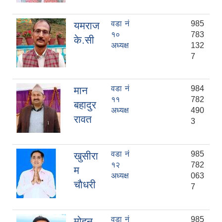
वडा नं
985
यमराज
१०
783
के.सी‍
अध्यक्ष
132
7
वडा नं
984
मान
११
782
बहादुर
अध्यक्ष
490
रावत
3
वडा नं
985
खुसीरा
१२
782
म
अध्यक्ष
063
चाैधरी
7
वडा नं
985
मोहन