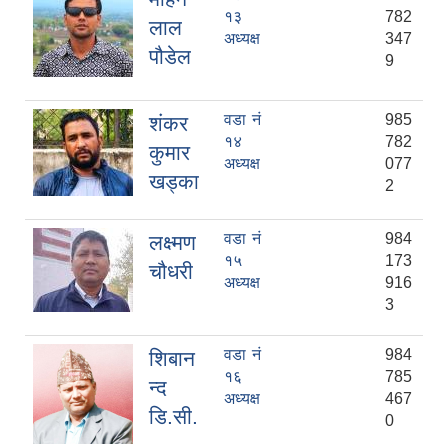
१३
782
लाल
अध्यक्ष
347
पौडेल
9
वडा नं
985
शंकर
१४
782
कुमार
अध्यक्ष
077
खड्का
2
वडा नं
984
लक्ष्मण
१५
173
चौधरी
अध्यक्ष
916
3
वडा नं
984
शिबान
१६
785
न्द
अध्यक्ष
467
डि.सी.
0