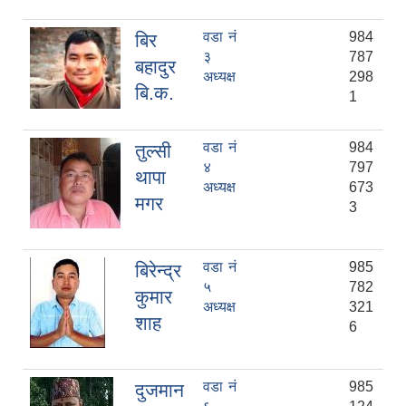
वडा नं
984
बिर
३
787
बहादुर
अध्यक्ष
298
बि.क.
1
वडा नं
984
तुल्सी
४
797
थापा
अध्यक्ष
673
मगर
3
वडा नं
985
बिरेन्द्र
५
782
कुमार
अध्यक्ष
321
शाह
6
वडा नं
985
दुजमान