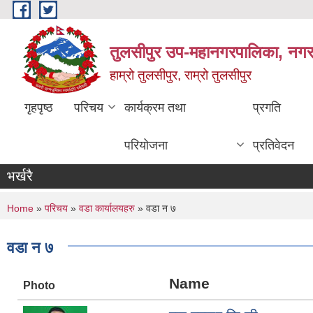
Skip to main content
तुलसीपुर उप-महानगरपालिका, नगर क
हाम्रो तुलसीपुर, राम्रो तुलसीपुर
गृहपृष्ठ
परिचय
कार्यक्रम तथा
प्रगति
परियोजना
प्रतिवेदन
भर्खरै
You are here
Home
»
परिचय
»
वडा कार्यालयहरु
» वडा न ७
वडा न ७
Name
Photo