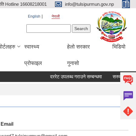
िति Hotline 16608218001
info@tulsipurmun.gov.np
English
नेपाली
Search form
Search
पोर्टलहरु
स्वास्थ्य
हेलो सरकार
भिडियो
प्रोफाइल
गुनासो
दररेट उपलब्ध गराउने सम्बन्धमा
सरुवा सहमतिका लाग
Email