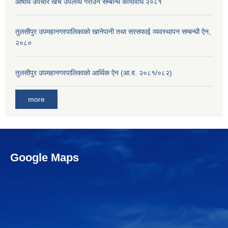
औषधि उपचार खर्च उपलव्ध गराउने सम्बन्धि कार्यविधि २०८१
तुलसीपुर उपमहानगरपालिकाको खानेपानी तथा सरसफाई व्यवस्थापन सम्बन्धी ऐन,
२०८०
तुलसीपुर उपमहानगरपालिकाको आर्थिक ऐन (आ.व. २०८१/०८२)
more
Google Maps