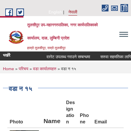
Skip to main content
English
नेपाली
तुलसीपुर उप-महानगरपालिका, नगर कार्यपालिकाको
कार्यालय, दाङ, लुम्बिनी प्रदेश
हाम्रो तुलसीपुर, राम्रो तुलसीपुर
भर्खरै
दररेट उपलब्ध गराउने सम्बन्धमा
सरुवा सहमतिका लागि दर
You are here
Home
»
परिचय
»
वडा कार्यालयहरु
» वडा न १५
वडा न १५
Des
ign
atio
Pho
Name
Photo
n
ne
Email