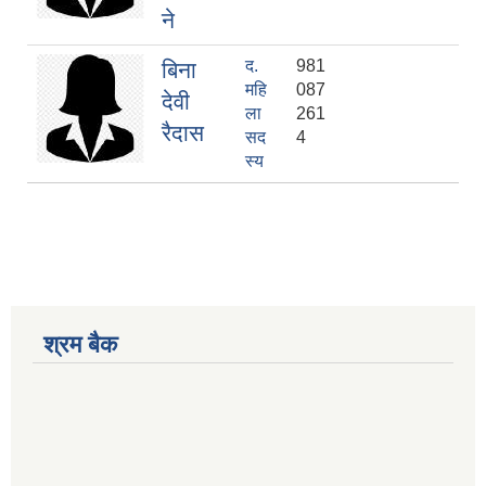
ने
द.
981
बिना
महि
087
देवी
ला
261
रैदास
सद
4
स्य
श्रम बैक