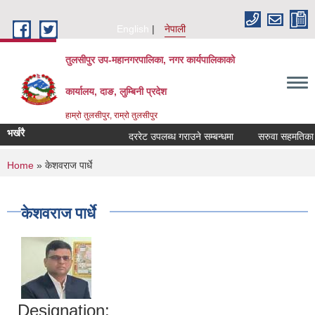
Skip to main content
English
नेपाली
तुलसीपुर उप-महानगरपालिका, नगर कार्यपालिकाको
कार्यालय, दाङ, लुम्बिनी प्रदेश
हाम्रो तुलसीपुर, राम्रो तुलसीपुर
भर्खरै
दररेट उपलब्ध गराउने सम्बन्धमा
सरुवा सहमतिका लाग
You are here
Home
» केशवराज पार्धे
केशवराज पार्धे
Designation: