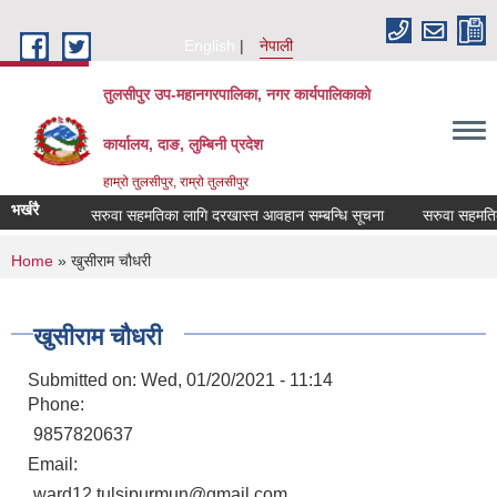
Skip to main content
English
नेपाली
तुलसीपुर उप-महानगरपालिका, नगर कार्यपालिकाको
कार्यालय, दाङ, लुम्बिनी प्रदेश
हाम्रो तुलसीपुर, राम्रो तुलसीपुर
भर्खरै
्बन्धमा
सरुवा सहमतिका लागि दरखास्त आवहान सम्बन्धि सूचना
सरुवा सहमतिका 
You are here
Home
» खुसीराम चौधरी
खुसीराम चौधरी
Submitted on:
Wed, 01/20/2021 - 11:14
Phone:
9857820637
Email:
ward12.tulsipurmun@gmail.com