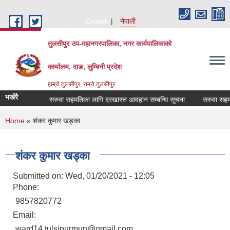
Skip to main content
English
नेपाली
तुलसीपुर उप-महानगरपालिका, नगर कार्यपालिकाको
कार्यालय, दाङ, लुम्बिनी प्रदेश
हाम्रो तुलसीपुर, राम्रो तुलसीपुर
भर्खरै
सम्बन्धमा
सरुवा सहमतिका लागि दरखास्त आवहान सम्बन्धि सूचना
सरुवा सहमतिक
You are here
Home
» शंकर कुमार खड्का
शंकर कुमार खड्का
Submitted on:
Wed, 01/20/2021 - 12:05
Phone:
9857820772
Email:
ward14.tulsipurmun@gmail.com