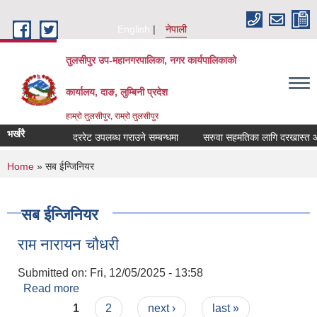
Skip to main content
English
नेपाली
तुलसीपुर उप-महानगरपालिका, नगर कार्यपालिकाको
कार्यालय, दाङ, लुम्बिनी प्रदेश
हाम्रो तुलसीपुर, राम्रो तुलसीपुर
भर्खरै
दररेट उपलब्ध गराउने सम्बन्धमा
सरुवा सहमतिका लागि दरखास्त आवह
You are here
Home
» सब ईन्जिनियर
सब ईन्जिनियर
राम नारायन चौधरी
Submitted on:
Fri, 12/05/2025 - 13:58
Read more
about राम नारायन चौधरी
Pages
1
2
next ›
last »