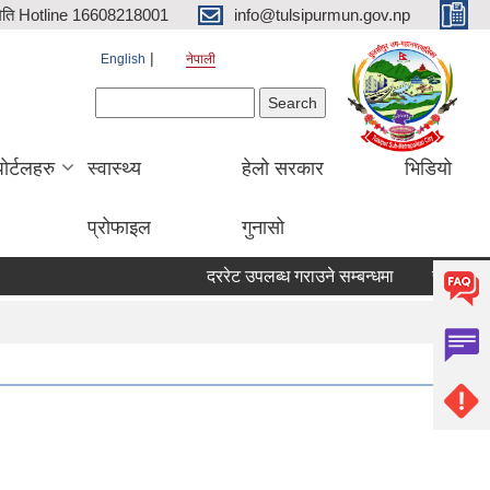
िति Hotline 16608218001
info@tulsipurmun.gov.np
English
नेपाली
Search form
Search
पोर्टलहरु
स्वास्थ्य
हेलो सरकार
भिडियो
प्रोफाइल
गुनासो
दररेट उपलब्ध गराउने सम्बन्धमा
सरुवा सहमतिक