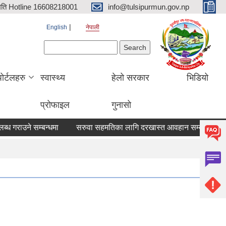
िति Hotline 16608218001
info@tulsipurmun.gov.np
English
नेपाली
Search form
Search
पोर्टलहरु
स्वास्थ्य
हेलो सरकार
भिडियो
प्रोफाइल
गुनासो
ाउने सम्बन्धमा
सरुवा सहमतिका लागि दरखास्त आवहान सम्बन्धि सूचना