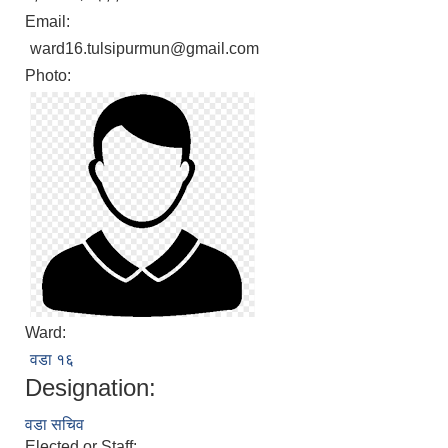
Email:
ward16.tulsipurmun@gmail.com
Photo:
Ward:
वडा १६
Designation:
वडा सचिव
Elected or Staff: