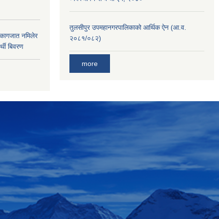
तुलसीपुर उपमहानगरपालिकाको आर्थिक ऐन (आ.व.
 कागजात नमिलेर
२०८१/०८२)
र्थी बिवरण
more